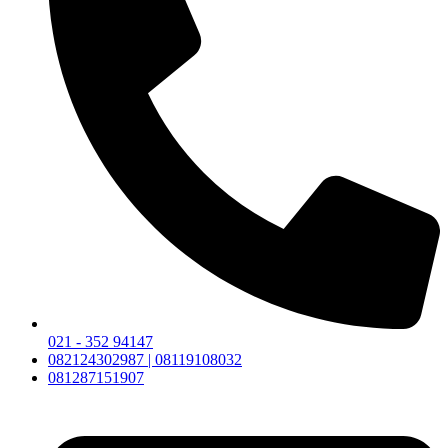
021 - 352 94147
082124302987 | 08119108032
081287151907