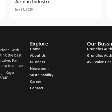
Air dan Industri
July 31, 2026
Explore
Our Bussi
Home
Grundfos Auth
dvice. With
tting the best
About Us
Grundfos Auth
valve. For
Business
AVK Valve Dea
oup to deliver.
Newsroom
Jl. Raya
Sustainability
16340
Career
Contact