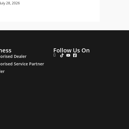
July 28, 2026
ness
Follow Us On
orised Dealer
orised Service Partner
ler