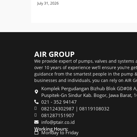
July 31, 2026
AIR GROUP
We provide expert of pumps, valves and systems a
over 10 years of experience we’ll ensure you’re ge
guidance from the smartest people in the pump & 
businesses and individuals, you can rely on AIR Gr
Komplek Pergudangan Bizhub Blok GD#08 A, 
Puspitek-Gn Sindur Kab. Bogor, Jawa Barat, 
021 - 352 94147
082124302987 | 08119108032
081287151907
info@ptair.co.id
Working Hours:
Monday to Friday