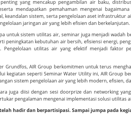
 penting yang mencakup pengambilan air baku, distribusi
 peserta mendapatkan pemahaman mengenai bagaimana 
 keandalan sistem, serta pengelolaan aset infrastruktur air
olaan jaringan air yang lebih efisien dan berkelanjutan.
pa untuk sistem utilitas air, seminar juga menjadi wadah
perti peningkatan kebutuhan air bersih, efisiensi energi, p
. Pengelolaan utilitas air yang efektif menjadi faktor
er Grundfos, AIR Group berkomitmen untuk terus menghadir
alui kegiatan seperti Seminar Water Utility ini, AIR Grou
gan sistem pengelolaan air yang lebih modern, efisien, d
cara juga diisi dengan sesi doorprize dan networking y
rtukar pengalaman mengenai implementasi solusi utilitas air
telah hadir dan berpartisipasi. Sampai jumpa pada kegi