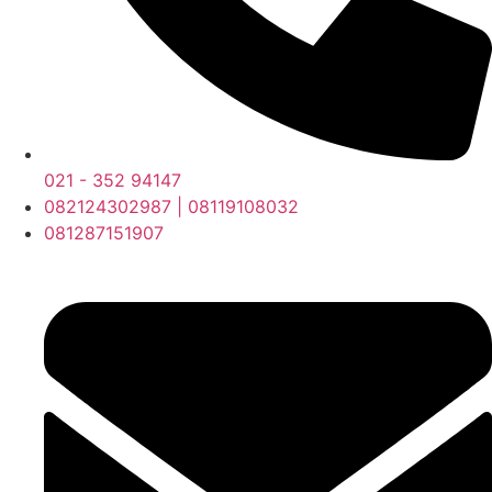
021 - 352 94147
082124302987 | 08119108032
081287151907